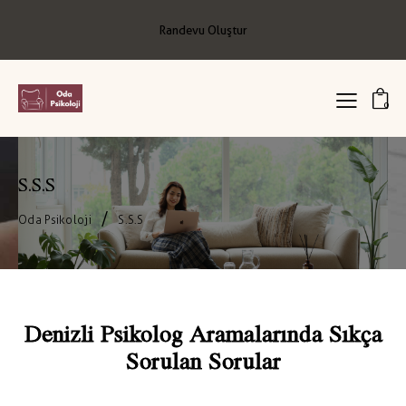
Randevu Oluştur
0
S.S.S
Oda Psikoloji
S.S.S
Denizli Psikolog Aramalarında Sıkça
Sorulan Sorular