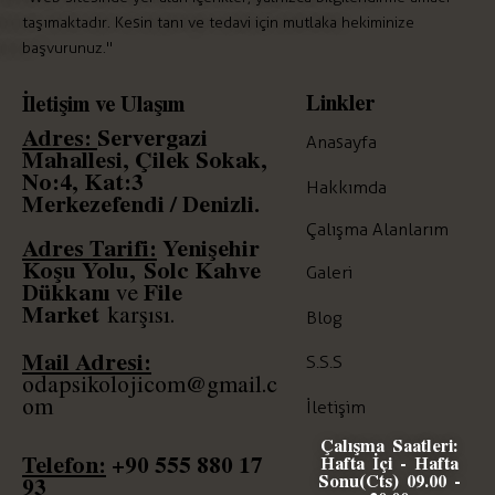
taşımaktadır. Kesin tanı ve tedavi için mutlaka hekiminize
başvurunuz."
Linkler
İletişim ve Ulaşım
Adres:
Servergazi
Anasayfa
Mahallesi, Çilek Sokak,
No:4, Kat:3
Hakkımda
Merkezefendi / Denizli.
Çalışma Alanlarım
Adres Tarifi:
Yenişehir
Koşu Yolu,
Solc
Kahve
Galeri
Dükkanı
File
ve
Market
karşısı.
Blog
Mail Adresi:
S.S.S
odapsikolojicom@gmail.c
om
İletişim
Çalışma Saatleri:
Telefon:
+90
555 880 17
Hafta İçi - Hafta
Sonu(Cts) 09.00 -
93