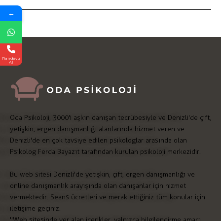
←
Randevu
Al
Oda Psikoloji, 3000'i aşkın danışan tecrübesiyle ve Denizli'de çift,
yetişkin, ergen danışmanlığı alanlarında hizmet veren ve
Denizli'de en çok tavsiye edilen psikologlar arasında olan
Psikolog Ferda Bayazıt tarafından kurulan psikoloji merkezidir.
Bu web sitesi Denizli'de yetişkin, çift, ergen danışmanlığı ve
online danışmanlık arayışında olan danışanlar için hizmet
vermektedir. Seans ücretleri ve merak ettiğiniz tüm konular için
iletişime geçiniz.
"Web sitesinde yer alan içerikler, yalnızca bilgilendirme amacı