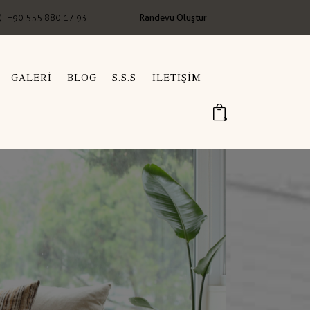
Randevu Oluştur
+90 555 880 17 93
GALERI
BLOG
S.S.S
İLETIŞIM
0