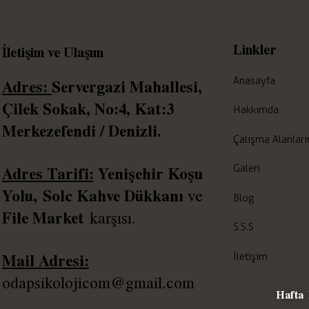
Linkler
İletişim ve Ulaşım
Anasayfa
Adres:
Servergazi Mahallesi,
Çilek Sokak, No:4, Kat:3
Hakkımda
Merkezefendi / Denizli.
Çalışma Alanlar
Adres Tarifi:
Yenişehir Koşu
Galeri
Yolu,
Solc
Kahve Dükkanı
ve
Blog
File Market
karşısı.
S.S.S
Mail Adresi:
İletişim
odapsikolojicom@gmail.com
Hafta 