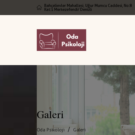
Bahçelievler Mahallesi, Uğur Mumcu Caddesi, No:8
Kat:1 Merkezefendi / Denizli
Galeri
Oda Psikoloji
Galeri