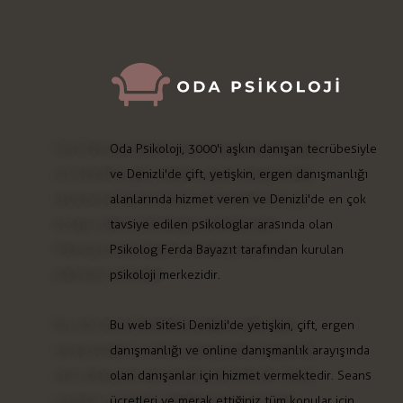
Oda Psikoloji, 3000'i aşkın danışan tecrübesiyle
ve Denizli'de çift, yetişkin, ergen danışmanlığı
alanlarında hizmet veren ve Denizli'de en çok
tavsiye edilen psikologlar arasında olan
Psikolog Ferda Bayazıt tarafından kurulan
psikoloji merkezidir.
Bu web sitesi Denizli'de yetişkin, çift, ergen
danışmanlığı ve online danışmanlık arayışında
olan danışanlar için hizmet vermektedir. Seans
ücretleri ve merak ettiğiniz tüm konular için