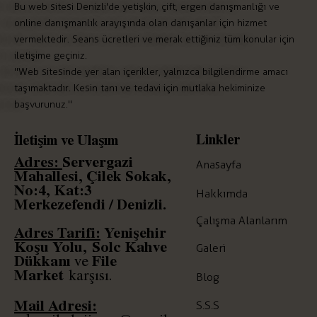
Bu web sitesi Denizli'de yetişkin, çift, ergen danışmanlığı ve
online danışmanlık arayışında olan danışanlar için hizmet
vermektedir. Seans ücretleri ve merak ettiğiniz tüm konular için
iletişime geçiniz.
"Web sitesinde yer alan içerikler, yalnızca bilgilendirme amacı
taşımaktadır. Kesin tanı ve tedavi için mutlaka hekiminize
başvurunuz."
Linkler
İletişim ve Ulaşım
Adres:
Servergazi
Anasayfa
Mahallesi, Çilek Sokak,
No:4, Kat:3
Hakkımda
Merkezefendi / Denizli.
Çalışma Alanlarım
Adres Tarifi:
Yenişehir
Koşu Yolu,
Solc
Kahve
Galeri
Dükkanı
File
ve
Market
karşısı.
Blog
Mail Adresi:
S.S.S