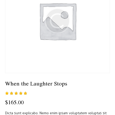
When the Laughter Stops
1
müşteri
$
165.00
puanına
dayanara
k 5
Dicta sunt explicabo. Nemo enim ipsam voluptatem voluptas sit
üzerinde