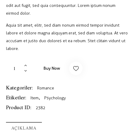
n
5.00
odit aut fugit, sed quia consequuntur. Lorem ipsum nonum
puan
aldı
eirmod dolor.
Aquia sit amet, elitr, sed diam nonum eirmod tempor invidunt
labore et dolore magna aliquyam.erat, sed diam voluptua. At vero
accusam et justo duo dolores et ea rebum. Stet clitain vidunt ut
labore.
Buy Now
Kategoriler:
Romance
Etiketler:
,
Item
Psychology
Product ID:
2382
AÇIKLAMA