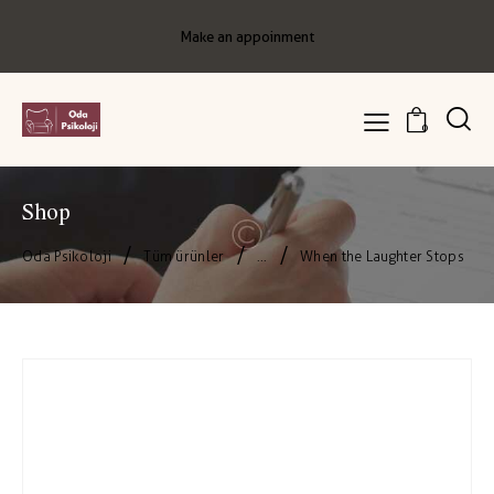
Make an appoinment
0
Shop
Oda Psikoloji
Tüm ürünler
...
When the Laughter Stops