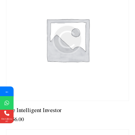
←
The Intelligent Investor
$
256.00
Randevu
Al