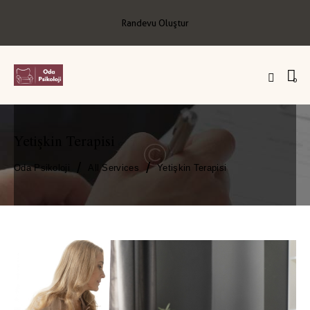
Randevu Oluştur
0
Yetişkin Terapisi
Oda Psikoloji
All Services
Yetişkin Terapisi