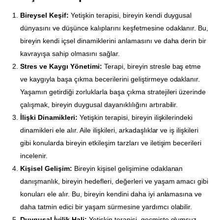
Bireysel Keşif:
Yetişkin terapisi, bireyin kendi duygusal
dünyasını ve düşünce kalıplarını keşfetmesine odaklanır. Bu,
bireyin kendi içsel dinamiklerini anlamasını ve daha derin bir
kavrayışa sahip olmasını sağlar.
Stres ve Kaygı Yönetimi:
Terapi, bireyin stresle baş etme
ve kaygıyla başa çıkma becerilerini geliştirmeye odaklanır.
Yaşamın getirdiği zorluklarla başa çıkma stratejileri üzerinde
çalışmak, bireyin duygusal dayanıklılığını artırabilir.
İlişki Dinamikleri:
Yetişkin terapisi, bireyin ilişkilerindeki
dinamikleri ele alır. Aile ilişkileri, arkadaşlıklar ve iş ilişkileri
gibi konularda bireyin etkileşim tarzları ve iletişim becerileri
incelenir.
Kişisel Gelişim:
Bireyin kişisel gelişimine odaklanan
danışmanlık, bireyin hedefleri, değerleri ve yaşam amacı gibi
konuları ele alır. Bu, bireyin kendini daha iyi anlamasına ve
daha tatmin edici bir yaşam sürmesine yardımcı olabilir.
Duygusal İyilik Hali:
Yetişkin terapisi, geçmişte olumsuz