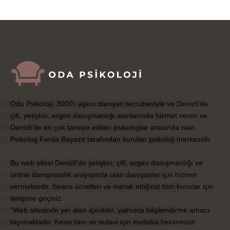
Oda Psikoloji, 3000'i aşkın danışan tecrübesiyle ve Denizli'de
çift, yetişkin, ergen danışmanlığı alanlarında hizmet veren ve
Denizli'de en çok tavsiye edilen psikologlar arasında olan
Psikolog Ferda Bayazıt tarafından kurulan psikoloji merkezidir.
Bu web sitesi Denizli'de yetişkin, çift, ergen danışmanlığı ve
online danışmanlık arayışında olan danışanlar için hizmet
vermektedir. Seans ücretleri ve merak ettiğiniz tüm konular için
iletişime geçiniz.
"Web sitesinde yer alan içerikler, yalnızca bilgilendirme amacı
taşımaktadır. Kesin tanı ve tedavi için mutlaka hekiminize