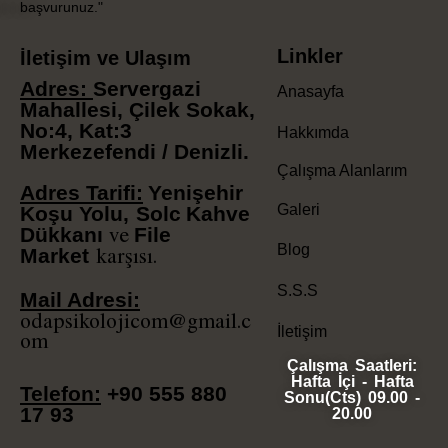
başvurunuz."
Linkler
İletişim ve Ulaşım
Adres:
Servergazi
Anasayfa
Mahallesi, Çilek Sokak,
No:4, Kat:3
Hakkımda
Merkezefendi / Denizli.
Çalışma Alanlarım
Adres Tarifi:
Yenişehir
Galeri
Koşu Yolu,
Solc
Kahve
ve
Dükkanı
File
karşısı.
Blog
Market
S.S.S
Mail Adresi:
odapsikolojicom@gmail.c
İletişim
om
Çalışma Saatleri:
Hafta İçi - Hafta
Telefon:
+90
555 880
Sonu(Cts) 09.00 -
17 93
20.00