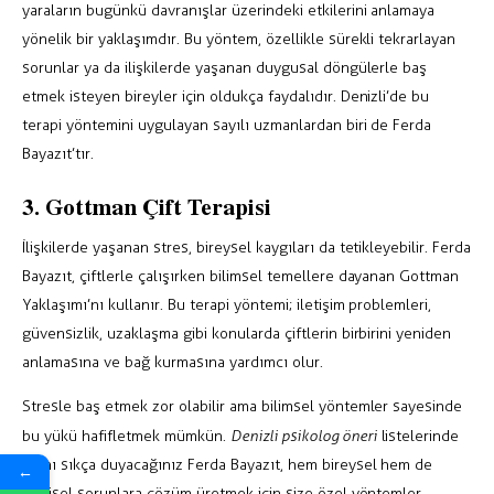
yaraların bugünkü davranışlar üzerindeki etkilerini anlamaya
yönelik bir yaklaşımdır. Bu yöntem, özellikle sürekli tekrarlayan
sorunlar ya da ilişkilerde yaşanan duygusal döngülerle baş
etmek isteyen bireyler için oldukça faydalıdır. Denizli’de bu
terapi yöntemini uygulayan sayılı uzmanlardan biri de Ferda
Bayazıt’tır.
3. Gottman Çift Terapisi
İlişkilerde yaşanan stres, bireysel kaygıları da tetikleyebilir. Ferda
Bayazıt, çiftlerle çalışırken bilimsel temellere dayanan Gottman
Yaklaşımı’nı kullanır. Bu terapi yöntemi; iletişim problemleri,
güvensizlik, uzaklaşma gibi konularda çiftlerin birbirini yeniden
anlamasına ve bağ kurmasına yardımcı olur.
Stresle baş etmek zor olabilir ama bilimsel yöntemler sayesinde
bu yükü hafifletmek mümkün.
Denizli psikolog öneri
listelerinde
adını sıkça duyacağınız Ferda Bayazıt, hem bireysel hem de
←
ilişkisel sorunlara çözüm üretmek için size özel yöntemler