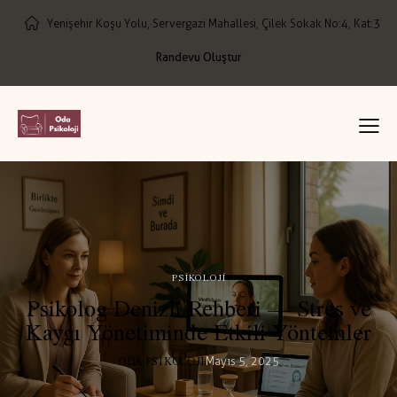
Yenişehir Koşu Yolu, Servergazi Mahallesi, Çilek Sokak No:4, Kat:3
Randevu Oluştur
PSIKOLOJI
Psikolog Denizli Rehberi — Stres ve
Kaygı Yönetiminde Etkili Yöntemler
ODA PSIKOLOJI
Mayıs 5, 2025