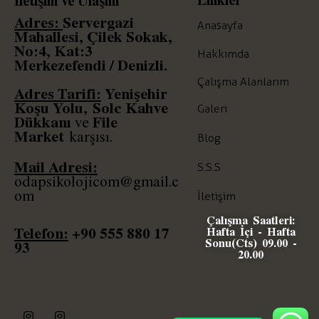
İletişim ve Ulaşım
Adres:
Servergazi
Anasayfa
Mahallesi, Çilek Sokak,
No:4, Kat:3
Hakkımda
Merkezefendi / Denizli.
Çalışma Alanlarım
Adres Tarifi:
Yenişehir
Koşu Yolu,
Solc
Kahve
Galeri
Dükkanı
File
ve
Market
karşısı.
Blog
Mail Adresi:
S.S.S
odapsikolojicom@gmail.c
om
İletişim
Çalışma Saatleri:
Telefon:
+90
555 880 17
Hafta İçi - Hafta
Sonu(Cts) 09.00 -
93
20.00