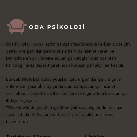
Oda Psikoloji, 3000'i aşkın danışan tecrübesiyle ve Denizli'de çift,
yetişkin, ergen danışmanlığı alanlarında hizmet veren ve
Denizli'de en çok tavsiye edilen psikologlar arasında olan
Psikolog Ferda Bayazıt tarafından kurulan psikoloji merkezidir.
Bu web sitesi Denizli'de yetişkin, çift, ergen danışmanlığı ve
online danışmanlık arayışında olan danışanlar için hizmet
vermektedir. Seans ücretleri ve merak ettiğiniz tüm konular için
iletişime geçiniz.
"Web sitesinde yer alan içerikler, yalnızca bilgilendirme amacı
taşımaktadır. Kesin tanı ve tedavi için mutlaka hekiminize
başvurunuz."
Linkler