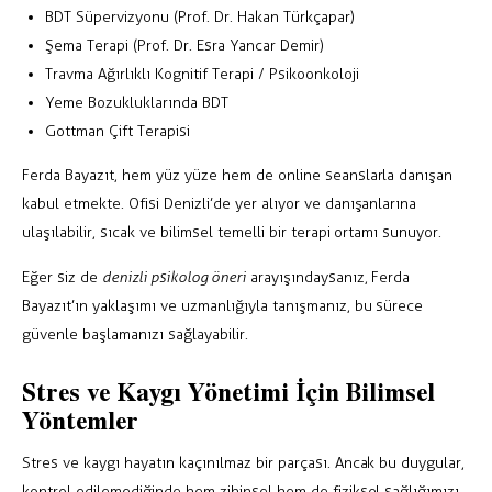
BDT Süpervizyonu (Prof. Dr. Hakan Türkçapar)
Şema Terapi (Prof. Dr. Esra Yancar Demir)
Travma Ağırlıklı Kognitif Terapi / Psikoonkoloji
Yeme Bozukluklarında BDT
Gottman Çift Terapisi
Ferda Bayazıt, hem yüz yüze hem de online seanslarla danışan
kabul etmekte. Ofisi Denizli’de yer alıyor ve danışanlarına
ulaşılabilir, sıcak ve bilimsel temelli bir terapi ortamı sunuyor.
Eğer siz de
denizli psikolog öneri
arayışındaysanız, Ferda
Bayazıt’ın yaklaşımı ve uzmanlığıyla tanışmanız, bu sürece
güvenle başlamanızı sağlayabilir.
Stres ve Kaygı Yönetimi İçin Bilimsel
Yöntemler
Stres ve kaygı hayatın kaçınılmaz bir parçası. Ancak bu duygular,
kontrol edilemediğinde hem zihinsel hem de fiziksel sağlığımızı