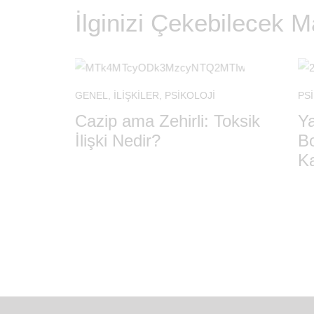
İlginizi Çekebilecek M
GENEL
,
İLIŞKILER
,
PSIKOLOJI
PS
Cazip ama Zehirli: Toksik
Ya
İlişki Nedir?
B
Ka