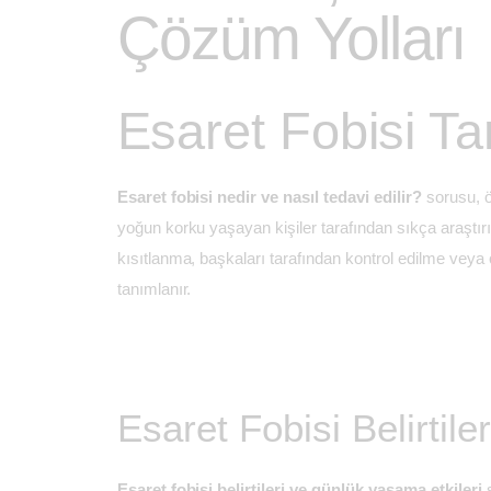
Çözüm Yolları
Esaret Fobisi Ta
Esaret fobisi nedir ve nasıl tedavi edilir?
sorusu, ö
yoğun korku yaşayan kişiler tarafından sıkça araştırılı
kısıtlanma, başkaları tarafından kontrol edilme ve
tanımlanır.
Esaret Fobisi Belirtiler
Esaret fobisi belirtileri ve günlük yaşama etkileri
ş