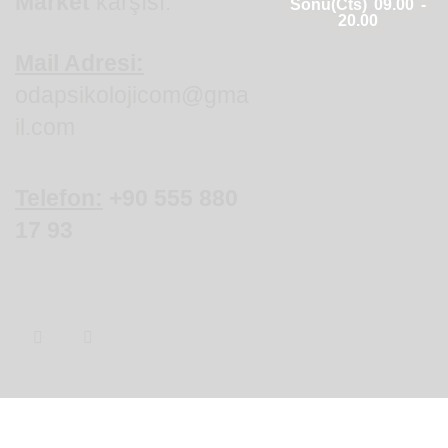
Market
karşısı.
Sonu(Cts) 09.00 -
20.00
Mail Adresi:
odapsikolojicom@gma
il.com
Telefon:
+90
555 880
17 93