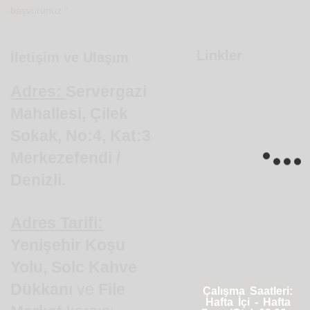
başvurunuz."
Linkler
İletişim ve Ulaşım
Adres:
Servergazi
Mahallesi, Çilek
Sokak, No:4, Kat:3
Merkezefendi /
Denizli.
Adres Tarifi:
Yenişehir Koşu
Yolu,
Solc
Kahve
Dükkanı
ve
File
Çalışma Saatleri:
Hafta İçi - Hafta