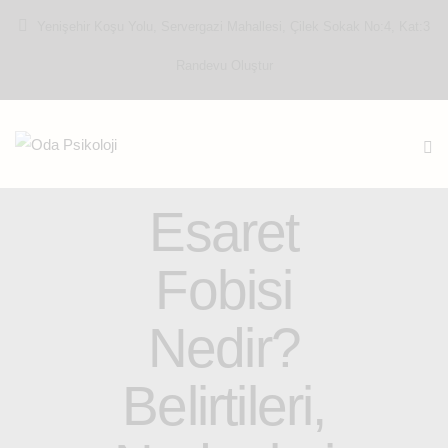
Yenişehir Koşu Yolu, Servergazi Mahallesi, Çilek Sokak No:4, Kat:3
Randevu Oluştur
PSIKOLOJI
Esaret
Fobisi
Nedir?
Belirtileri,