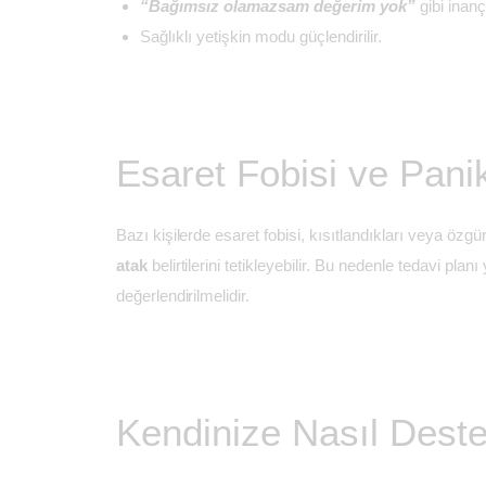
“Bağımsız olamazsam değerim yok”
gibi inançl
Sağlıklı yetişkin modu güçlendirilir.
Esaret Fobisi ve Panik 
Bazı kişilerde esaret fobisi, kısıtlandıkları veya özgü
atak
belirtilerini tetikleyebilir. Bu nedenle tedavi plan
değerlendirilmelidir.
Kendinize Nasıl Dest