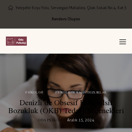
Yenişehir Koşu Yolu, Servergazi Mahallesi, Çilek Sokak No:4, Kat:3
Randevu Oluştur
PSIKOLOJI
PSIKOLOJIK RAHATSIZLIKLAR
Denizli’de Obsesif Kompulsif
Bozukluk (OKB) Tedavi Seçenekleri
ODA PSIKOLOJI
Aralık 15, 2024