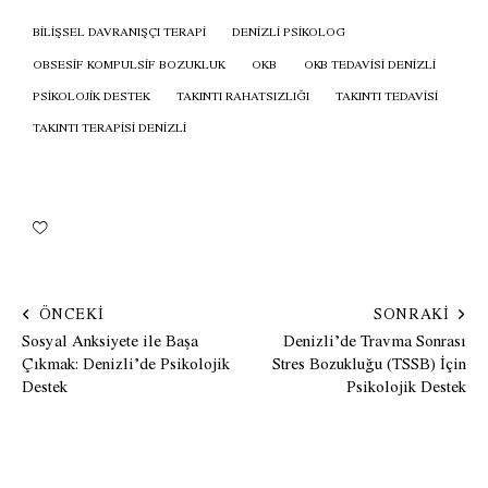
BILIŞSEL DAVRANIŞÇI TERAPI
DENIZLI PSIKOLOG
OBSESIF KOMPULSIF BOZUKLUK
OKB
OKB TEDAVISI DENIZLI
PSIKOLOJIK DESTEK
TAKINTI RAHATSIZLIĞI
TAKINTI TEDAVISI
TAKINTI TERAPISI DENIZLI
ÖNCEKI
SONRAKI
Sosyal Anksiyete ile Başa
Denizli’de Travma Sonrası
Çıkmak: Denizli’de Psikolojik
Stres Bozukluğu (TSSB) İçin
Destek
Psikolojik Destek