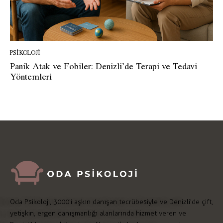
PSIKOLOJI
Panik Atak ve Fobiler: Denizli’de Terapi ve Tedavi
Yöntemleri
Oda Psikoloji, 3000'i aşkın danışan tecrübesiyle ve Denizli'de çift,
yetişkin, ergen danışmanlığı alanlarında hizmet veren ve