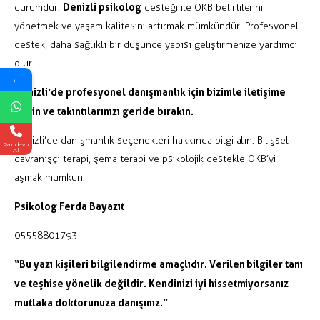
Denizli psikolog
durumdur.
desteği ile OKB belirtilerini
yönetmek ve yaşam kalitesini artırmak mümkündür. Profesyonel
destek, daha sağlıklı bir düşünce yapısı geliştirmenize yardımcı
olur.
←
Denizli’de profesyonel danışmanlık için
bizimle iletişime
geçin
ve takıntılarınızı geride bırakın.
Denizli’de danışmanlık seçenekleri hakkında
bilgi alın.
Bilişsel
Randevu
Al
davranışçı terapi, şema terapi ve psikolojik destekle OKB’yi
aşmak mümkün.
Psikolog Ferda Bayazıt
05558801793
“Bu yazı kişileri bilgilendirme amaçlıdır. Verilen bilgiler tanı
ve teşhise yönelik değildir. Kendinizi iyi hissetmiyorsanız
mutlaka doktorunuza danışınız.”