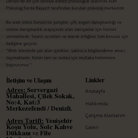
Denizli'de en çok tavsiye edilen psikologlar arasında olan
Psikolog Ferda Bayazıt tarafından kurulan psikoloji merkezidir.
Bu web sitesi Denizli'de yetişkin, çift, ergen danışmanlığı ve
online danışmanlık arayışında olan danışanlar için hizmet
vermektedir. Seans ücretleri ve merak ettiğiniz tüm konular için
iletişime geçiniz.
"Web sitesinde yer alan içerikler, yalnızca bilgilendirme amacı
taşımaktadır. Kesin tanı ve tedavi için mutlaka hekiminize
başvurunuz."
Linkler
İletişim ve Ulaşım
Adres:
Servergazi
Anasayfa
Mahallesi, Çilek Sokak,
No:4, Kat:3
Hakkımda
Merkezefendi / Denizli.
Çalışma Alanlarım
Adres Tarifi:
Yenişehir
Koşu Yolu,
Solc
Kahve
Galeri
Dükkanı
File
ve