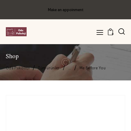
Make an appoinment
0
Shop
Oda Psikoloji
Tüm ürünler
...
Me Before You