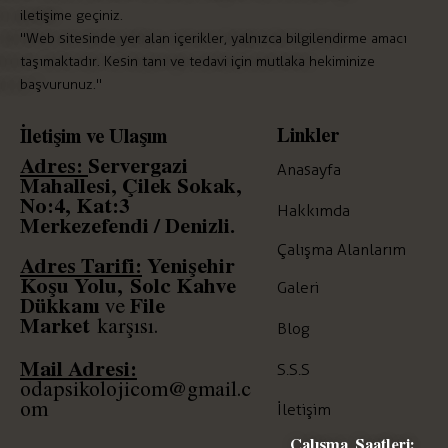
iletişime geçiniz.
"Web sitesinde yer alan içerikler, yalnızca bilgilendirme amacı
taşımaktadır. Kesin tanı ve tedavi için mutlaka hekiminize
başvurunuz."
Linkler
İletişim ve Ulaşım
Adres:
Servergazi
Anasayfa
Mahallesi, Çilek Sokak,
No:4, Kat:3
Hakkımda
Merkezefendi / Denizli.
Çalışma Alanlarım
Adres Tarifi:
Yenişehir
Koşu Yolu,
Solc
Kahve
Galeri
Dükkanı
File
ve
Market
karşısı.
Blog
Mail Adresi:
S.S.S
odapsikolojicom@gmail.c
om
İletişim
Çalışma Saatleri: