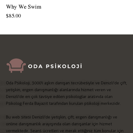
Why We Swim
$
85.00
Oda Psikoloji, 3000'i aşkın danışan tecrübesiyle ve Denizli'de çift,
yetişkin, ergen danışmanlığı alanlarında hizmet veren ve
Denizli'de en çok tavsiye edilen psikologlar arasında olan
Psikolog Ferda Bayazıt tarafından kurulan psikoloji merkezidir.
Bu web sitesi Denizli'de yetişkin, çift, ergen danışmanlığı ve
online danışmanlık arayışında olan danışanlar için hizmet
vermektedir. Seans ücretleri ve merak ettiğiniz tüm konular için