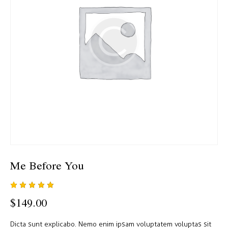
Me Before You
1
müşteri
$
149.00
puanına
dayanara
k 5
Dicta sunt explicabo. Nemo enim ipsam voluptatem voluptas sit
üzerinde