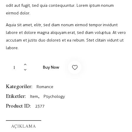
n
5.00
odit aut fugit, sed quia consequuntur. Lorem ipsum nonum
puan
aldı
eirmod dolor.
Aquia sit amet, elitr, sed diam nonum eirmod tempor invidunt
labore et dolore magna aliquyam.erat, sed diam voluptua. At vero
accusam et justo duo dolores et ea rebum. Stet clitain vidunt ut
labore.
Buy Now
Kategoriler:
Romance
Etiketler:
,
Item
Psychology
Product ID:
2377
AÇIKLAMA