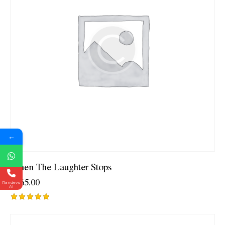
←
When The Laughter Stops
$
165.00
Randevu
Al
5
üzerinden
5.00