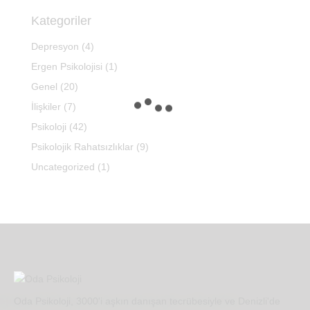
Kategoriler
Depresyon
(4)
Ergen Psikolojisi
(1)
Genel
(20)
İlişkiler
(7)
Psikoloji
(42)
Psikolojik Rahatsızlıklar
(9)
Uncategorized
(1)
Oda Psikoloji, 3000'i aşkın danışan tecrübesiyle ve Denizli'de