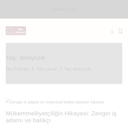
Randevu Oluştur
0
Tag: detaycılık
Oda Psikoloji
Tüm yazılar
Tag: detaycılık
Mükemmelliyetçiliğin Hikayesi: Zengin iş
adamı ve balıkçı