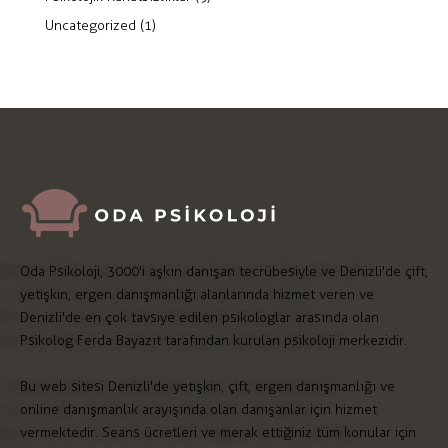
Uncategorized
(1)
Oda Psikoloji, 3000'i aşkın danışan tecrübesiyle ve Denizli'de çift,
yetişkin, ergen danışmanlığı alanlarında hizmet veren ve
Denizli'de en çok tavsiye edilen psikologlar arasında olan
Psikolog Ferda Bayazıt tarafından kurulan psikoloji merkezidir.
Bu web sitesi Denizli'de yetişkin, çift, ergen danışmanlığı ve
online danışmanlık arayışında olan danışanlar için hizmet
vermektedir. Seans ücretleri ve merak ettiğiniz tüm konular için