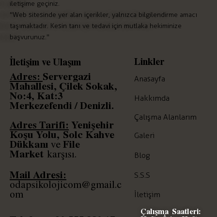
iletişime geçiniz.
"Web sitesinde yer alan içerikler, yalnızca bilgilendirme amacı
taşımaktadır. Kesin tanı ve tedavi için mutlaka hekiminize
başvurunuz."
Linkler
İletişim ve Ulaşım
Adres:
Servergazi
Anasayfa
Mahallesi, Çilek Sokak,
No:4, Kat:3
Hakkımda
Merkezefendi / Denizli.
Çalışma Alanlarım
Adres Tarifi:
Yenişehir
Koşu Yolu,
Solc
Kahve
Galeri
Dükkanı
File
ve
Market
karşısı.
Blog
Mail Adresi:
S.S.S
odapsikolojicom@gmail.c
om
İletişim
Çalışma Saatleri: