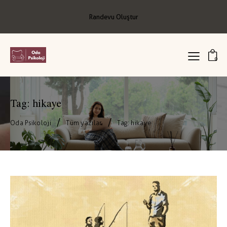
Randevu Oluştur
0
Tag: hikaye
Oda Psikoloji
Tüm yazılar
Tag: hikaye