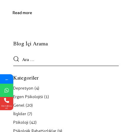
Read more
Blog İçi Arama
Kategoriler
←
Depresyon
(4)
Ergen Psikolojisi
(1)
Genel
(20)
Randevu
Al
İlişkiler
(7)
Psikoloji
(42)
Psikolojik Rahatsızlıklar
(9)