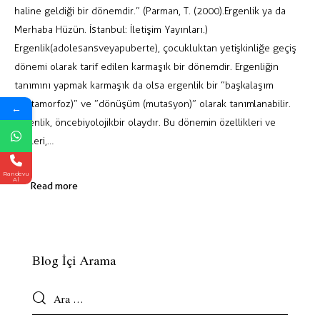
haline geldiği bir dönemdir.” (Parman, T. (2000). Ergenlik ya da
Merhaba Hüzün. İstanbul: İletişim Yayınları.)
Ergenlik (adolesans veya puberte), çocukluktan yetişkinliğe geçiş
dönemi olarak tarif edilen karmaşık bir dönemdir. Ergenliğin
tanımını yapmak karmaşık da olsa ergenlik bir ”başkalaşım
(metamorfoz)” ve ”dönüşüm (mutasyon)” olarak tanımlanabilir.
←
Ergenlik, önce biyolojik bir olaydır. Bu dönemin özellikleri ve
etkileri,…
Randevu
Al
Read more
Blog İçi Arama