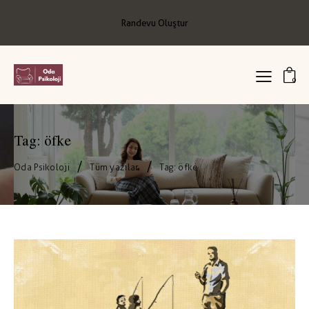
Randevu Oluştur
0
Tag: öfke
Oda Psikoloji
Tüm yazılar
Tag: öfke