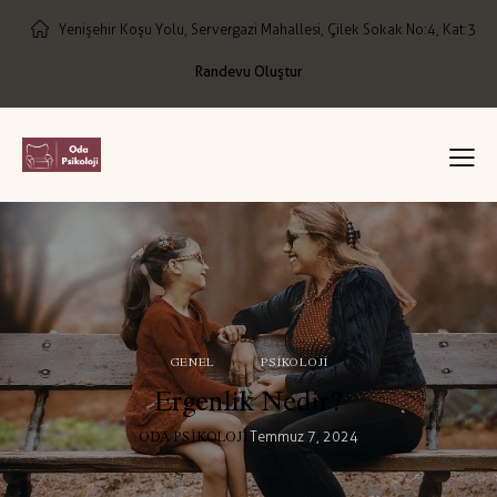
Yenişehir Koşu Yolu, Servergazi Mahallesi, Çilek Sokak No:4, Kat:3
Randevu Oluştur
GENEL
PSIKOLOJI
Ergenlik Nedir?
ODA PSIKOLOJI
Temmuz 7, 2024