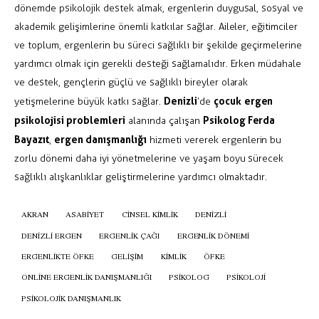
dönemde psikolojik destek almak, ergenlerin duygusal, sosyal ve
akademik gelişimlerine önemli katkılar sağlar. Aileler, eğitimciler
ve toplum, ergenlerin bu süreci sağlıklı bir şekilde geçirmelerine
yardımcı olmak için gerekli desteği sağlamalıdır. Erken müdahale
ve destek, gençlerin güçlü ve sağlıklı bireyler olarak
Denizli
çocuk
ergen
yetişmelerine büyük katkı sağlar.
‘de
psikolojisi problemleri
Psikolog Ferda
alanında çalışan
Bayazıt
ergen danışmanlığı
,
hizmeti vererek ergenlerin bu
zorlu dönemi daha iyi yönetmelerine ve yaşam boyu sürecek
sağlıklı alışkanlıklar geliştirmelerine yardımcı olmaktadır.
AKRAN
ASABIYET
CINSEL KIMLIK
DENIZLI
DENIZLI ERGEN
ERGENLIK ÇAĞI
ERGENLIK DÖNEMI
ERGENLIKTE ÖFKE
GELIŞIM
KIMLIK
ÖFKE
ONLINE ERGENLIK DANIŞMANLIĞI
PSIKOLOG
PSIKOLOJI
PSIKOLOJIK DANIŞMANLIK