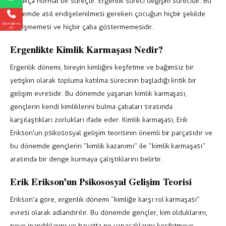
oldukça normal bir süreçtir. Ergenlik süreci değişim sürecidir. Bu
dönemde asıl endişelenilmesi gereken çocuğun hiçbir şekilde
Randevu
değişmemesi ve hiçbir çaba göstermemesidir.
Al
Ergenlikte Kimlik Karmaşası Nedir?
Ergenlik dönemi, bireyin kimliğini keşfetme ve bağımsız bir
yetişkin olarak topluma katılma sürecinin başladığı kritik bir
gelişim evresidir. Bu dönemde yaşanan kimlik karmaşası,
gençlerin kendi kimliklerini bulma çabaları sırasında
karşılaştıkları zorlukları ifade eder. Kimlik karmaşası, Erik
Erikson’un psikososyal gelişim teorisinin önemli bir parçasıdır ve
bu dönemde gençlerin “kimlik kazanımı” ile “kimlik karmaşası”
arasında bir denge kurmaya çalıştıklarını belirtir.
Erik Erikson’un Psikososyal Gelişim Teorisi
Erikson’a göre, ergenlik dönemi “kimliğe karşı rol karmaşası”
evresi olarak adlandırılır. Bu dönemde gençler, kim olduklarını,
neye inandıklarını ve hayatta ne yapacaklarını keşfetmeye