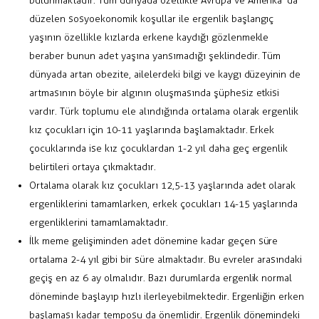
bulunmaktadır. Tüm dünyada özellikle Avrupa ve Amerika’ da
düzelen sosyoekonomik koşullar ile ergenlik başlangıç
yaşının özellikle kızlarda erkene kaydığı gözlenmekle
beraber bunun adet yaşına yansımadığı şeklindedir. Tüm
dünyada artan obezite, ailelerdeki bilgi ve kaygı düzeyinin de
artmasının böyle bir algının oluşmasında şüphesiz etkisi
vardır. Türk toplumu ele alındığında ortalama olarak ergenlik
kız çocukları için 10-11 yaşlarında başlamaktadır. Erkek
çocuklarında ise kız çocuklardan 1-2 yıl daha geç ergenlik
belirtileri ortaya çıkmaktadır.
Ortalama olarak kız çocukları 12,5-13 yaşlarında adet olarak
ergenliklerini tamamlarken, erkek çocukları 14-15 yaşlarında
ergenliklerini tamamlamaktadır.
İlk meme gelişiminden adet dönemine kadar geçen süre
ortalama 2-4 yıl gibi bir süre almaktadır. Bu evreler arasındaki
geçiş en az 6 ay olmalıdır. Bazı durumlarda ergenlik normal
döneminde başlayıp hızlı ilerleyebilmektedir. Ergenliğin erken
başlaması kadar temposu da önemlidir. Ergenlik dönemindeki