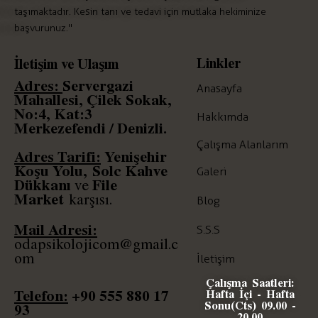
taşımaktadır. Kesin tanı ve tedavi için mutlaka hekiminize
başvurunuz."
Linkler
İletişim ve Ulaşım
Adres:
Servergazi
Anasayfa
Mahallesi, Çilek Sokak,
No:4, Kat:3
Hakkımda
Merkezefendi / Denizli.
Çalışma Alanlarım
Adres Tarifi:
Yenişehir
Koşu Yolu,
Solc
Kahve
Galeri
Dükkanı
File
ve
Market
karşısı.
Blog
Mail Adresi:
S.S.S
odapsikolojicom@gmail.c
om
İletişim
Çalışma Saatleri:
Telefon:
+90
555 880 17
Hafta İçi - Hafta
Sonu(Cts) 09.00 -
93
20.00