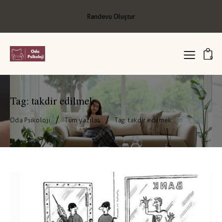
Randevu Oluştur
0
Tag: takdir edilmek
Oda Psikoloji
Tüm yazılar
Tag: takdir edilmek