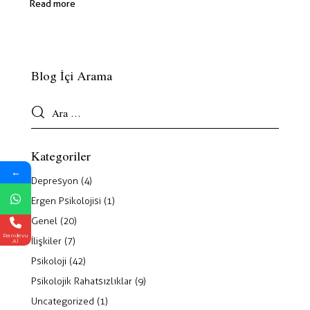
Read more
Blog İçi Arama
Kategoriler
←
Depresyon
(4)
Ergen Psikolojisi
(1)
Genel
(20)
Randevu
İlişkiler
(7)
Al
Psikoloji
(42)
Psikolojik Rahatsızlıklar
(9)
Uncategorized
(1)