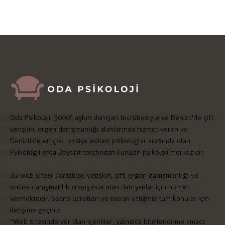
Oda Psikoloji, 3000'i aşkın danışan tecrübesiyle ve Denizli'de çift,
yetişkin, ergen danışmanlığı alanlarında hizmet veren ve
Denizli'de en çok tavsiye edilen psikologlar arasında olan
Psikolog Ferda Bayazıt tarafından kurulan psikoloji merkezidir.
Bu web sitesi Denizli'de yetişkin, çift, ergen danışmanlığı ve
online danışmanlık arayışında olan danışanlar için hizmet
vermektedir. Seans ücretleri ve merak ettiğiniz tüm konular için
iletişime geçiniz.
"Web sitesinde yer alan içerikler, yalnızca bilgilendirme amacı