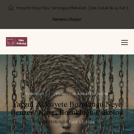
Yenişehir Koşu Yolu, Servergazi Mahallesi, Çilek Sokak No:4, Kat:3
Randevu Oluştur
PSIKOLOJI
PSIKOLOJIK RAHATSIZLIKLAR
Yaygın Anksiyete Bozukluğu Neye
Benzer? Kaygı Bozukluğu-Psikoloji
ODA PSIKOLOJI
Eylül 17, 2024