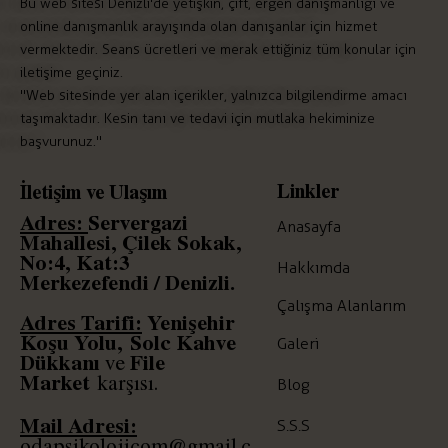
Bu web sitesi Denizli'de yetişkin, çift, ergen danışmanlığı ve
online danışmanlık arayışında olan danışanlar için hizmet
vermektedir. Seans ücretleri ve merak ettiğiniz tüm konular için
iletişime geçiniz.
"Web sitesinde yer alan içerikler, yalnızca bilgilendirme amacı
taşımaktadır. Kesin tanı ve tedavi için mutlaka hekiminize
başvurunuz."
Linkler
İletişim ve Ulaşım
Adres:
Servergazi
Anasayfa
Mahallesi, Çilek Sokak,
No:4, Kat:3
Hakkımda
Merkezefendi / Denizli.
Çalışma Alanlarım
Adres Tarifi:
Yenişehir
Koşu Yolu,
Solc
Kahve
Galeri
Dükkanı
File
ve
Market
karşısı.
Blog
Mail Adresi:
S.S.S
odapsikolojicom@gmail.c