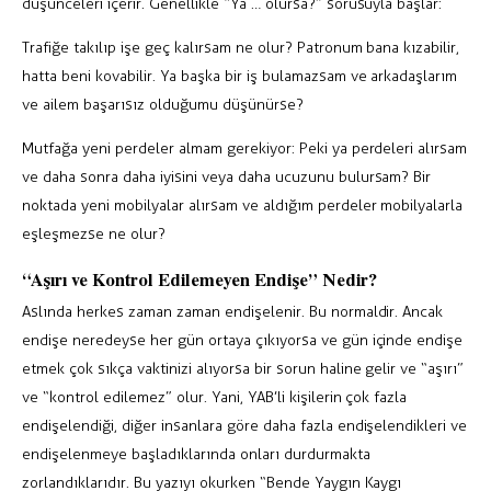
düşünceleri içerir. Genellikle “Ya … olursa?” sorusuyla başlar:
Trafiğe takılıp işe geç kalırsam ne olur? Patronum bana kızabilir,
hatta beni kovabilir. Ya başka bir iş bulamazsam ve arkadaşlarım
ve ailem başarısız olduğumu düşünürse?
Mutfağa yeni perdeler almam gerekiyor: Peki ya perdeleri alırsam
ve daha sonra daha iyisini veya daha ucuzunu bulursam? Bir
noktada yeni mobilyalar alırsam ve aldığım perdeler mobilyalarla
eşleşmezse ne olur?
“Aşırı ve Kontrol Edilemeyen Endişe” Nedir?
Aslında herkes zaman zaman endişelenir. Bu normaldir. Ancak
endişe neredeyse her gün ortaya çıkıyorsa ve gün içinde endişe
etmek çok sıkça vaktinizi alıyorsa bir sorun haline gelir ve “aşırı”
ve “kontrol edilemez” olur. Yani, YAB’li kişilerin çok fazla
endişelendiği, diğer insanlara göre daha fazla endişelendikleri ve
endişelenmeye başladıklarında onları durdurmakta
zorlandıklarıdır. Bu yazıyı okurken “Bende Yaygın Kaygı