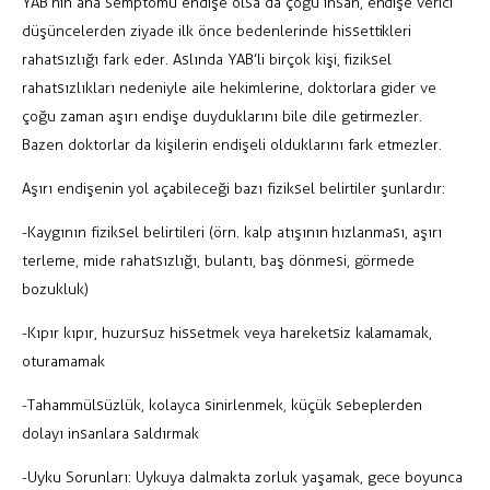
YAB’nin ana semptomu endişe olsa da çoğu insan, endişe verici
düşüncelerden ziyade ilk önce bedenlerinde hissettikleri
rahatsızlığı fark eder. Aslında YAB’li birçok kişi, fiziksel
rahatsızlıkları nedeniyle aile hekimlerine, doktorlara gider ve
çoğu zaman aşırı endişe duyduklarını bile dile getirmezler.
Bazen doktorlar da kişilerin endişeli olduklarını fark etmezler.
Aşırı endişenin yol açabileceği bazı fiziksel belirtiler şunlardır:
-Kaygının fiziksel belirtileri (örn. kalp atışının hızlanması, aşırı
terleme, mide rahatsızlığı, bulantı, baş dönmesi, görmede
bozukluk)
-Kıpır kıpır, huzursuz hissetmek veya hareketsiz kalamamak,
oturamamak
-Tahammülsüzlük, kolayca sinirlenmek, küçük sebeplerden
dolayı insanlara saldırmak
-Uyku Sorunları: Uykuya dalmakta zorluk yaşamak, gece boyunca