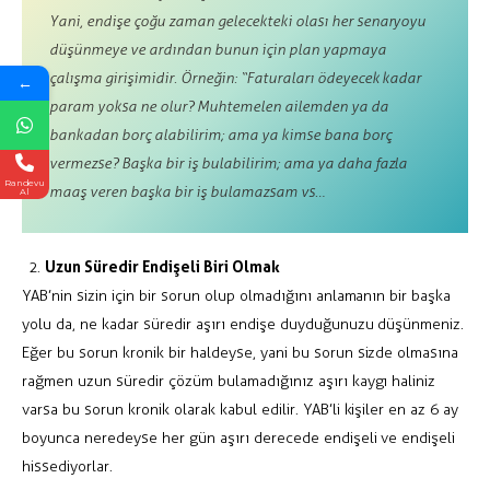
Yani, endişe çoğu zaman gelecekteki olası her senaryoyu
düşünmeye ve ardından bunun için plan yapmaya
çalışma girişimidir. Örneğin: “Faturaları ödeyecek kadar
←
param yoksa ne olur? Muhtemelen ailemden ya da
bankadan borç alabilirim; ama ya kimse bana borç
vermezse? Başka bir iş bulabilirim; ama ya daha fazla
Randevu
maaş veren başka bir iş bulamazsam vs…
Al
Uzun Süredir Endişeli Biri Olmak
YAB’nin sizin için bir sorun olup olmadığını anlamanın bir başka
yolu da, ne kadar süredir aşırı endişe duyduğunuzu düşünmeniz.
Eğer bu sorun kronik bir haldeyse, yani bu sorun sizde olmasına
rağmen uzun süredir çözüm bulamadığınız aşırı kaygı haliniz
varsa bu sorun kronik olarak kabul edilir. YAB’li kişiler en az 6 ay
boyunca neredeyse her gün aşırı derecede endişeli ve endişeli
hissediyorlar.