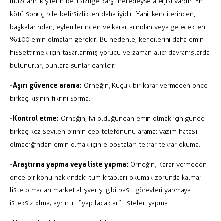
muzdarip kişilerin belirsizliğe karşı neredeyse alerjisi vardır. En
kötü sonuç bile belirsizlikten daha iyidir. Yani, kendilerinden,
başkalarından, eylemlerinden ve kararlarından veya gelecekten
%100 emin olmaları gerekir. Bu nedenle, kendilerini daha emin
hissettirmek için tasarlanmış yorucu ve zaman alıcı davranışlarda
bulunurlar, bunlara şunlar dahildir:
-Aşırı güvence arama:
Örneğin, Küçük bir karar vermeden önce
birkaç kişinin fikrini sorma.
-Kontrol etme:
Örneğin, İyi olduğundan emin olmak için günde
birkaç kez sevilen birinin cep telefonunu arama; yazım hatası
olmadığından emin olmak için e-postaları tekrar tekrar okuma.
-Araştırma yapma veya liste yapma:
Örneğin, Karar vermeden
önce bir konu hakkındaki tüm kitapları okumak zorunda kalma;
liste olmadan market alışverişi gibi basit görevleri yapmaya
isteksiz olma; ayrıntılı “yapılacaklar” listeleri yapma.