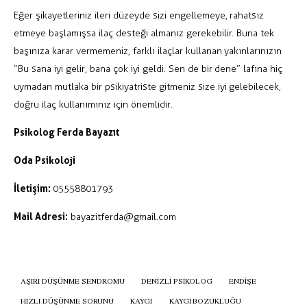
Eğer şikayetleriniz ileri düzeyde sizi engellemeye, rahatsız
etmeye başlamışsa ilaç desteği almanız gerekebilir. Buna tek
başınıza karar vermemeniz, farklı ilaçlar kullanan yakınlarınızın
“Bu sana iyi gelir, bana çok iyi geldi. Sen de bir dene” lafına hiç
uymadan mutlaka bir psikiyatriste gitmeniz size iyi gelebilecek,
doğru ilaç kullanımınız için önemlidir.
Psikolog Ferda Bayazıt
Oda Psikoloji
İletişim:
05558801793
Mail Adresi:
bayazitferda@gmail.com
AŞIRI DÜŞÜNME SENDROMU
DENIZLI PSIKOLOG
ENDIŞE
HIZLI DÜŞÜNME SORUNU
KAYGI
KAYGI BOZUKLUĞU