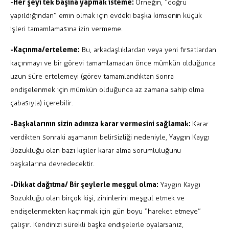
-Her şeyi tek başına yapmak isteme:
Örneğin, “doğru
yapıldığından” emin olmak için evdeki başka kimsenin küçük
işleri tamamlamasına izin vermeme.
-Kaçınma/erteleme:
Bu, arkadaşlıklardan veya yeni fırsatlardan
kaçınmayı ve bir görevi tamamlamadan önce mümkün olduğunca
uzun süre ertelemeyi (görev tamamlandıktan sonra
endişelenmek için mümkün olduğunca az zamana sahip olma
çabasıyla) içerebilir.
-Başkalarının sizin adınıza karar vermesini sağlamak:
Karar
verdikten sonraki aşamanın belirsizliği nedeniyle, Yaygın Kaygı
Bozukluğu olan bazı kişiler karar alma sorumluluğunu
başkalarına devredecektir.
-Dikkat dağıtma/ Bir şeylerle meşgul olma:
Yaygın Kaygı
Bozukluğu olan birçok kişi, zihinlerini meşgul etmek ve
endişelenmekten kaçınmak için gün boyu “hareket etmeye”
çalışır. Kendinizi sürekli başka endişelerle oyalarsanız,