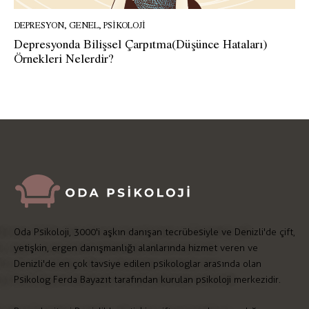
DEPRESYON
,
GENEL
,
PSIKOLOJI
Depresyonda Bilişsel Çarpıtma(Düşünce Hataları)
Örnekleri Nelerdir?
Oda Psikoloji, 3000'i aşkın danışan tecrübesiyle ve Denizli'de çift,
yetişkin, ergen danışmanlığı alanlarında hizmet veren ve
Denizli'de en çok tavsiye edilen psikologlar arasında olan
Psikolog Ferda Bayazıt tarafından kurulan psikoloji merkezidir.