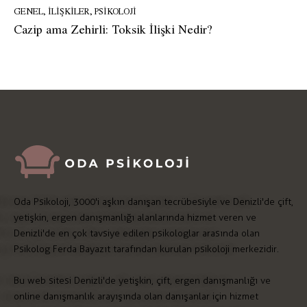
GENEL
,
İLIŞKILER
,
PSIKOLOJI
Cazip ama Zehirli: Toksik İlişki Nedir?
Oda Psikoloji, 3000'i aşkın danışan tecrübesiyle ve Denizli'de çift,
yetişkin, ergen danışmanlığı alanlarında hizmet veren ve
Denizli'de en çok tavsiye edilen psikologlar arasında olan
Psikolog Ferda Bayazıt tarafından kurulan psikoloji merkezidir.
Bu web sitesi Denizli'de yetişkin, çift, ergen danışmanlığı ve
online danışmanlık arayışında olan danışanlar için hizmet