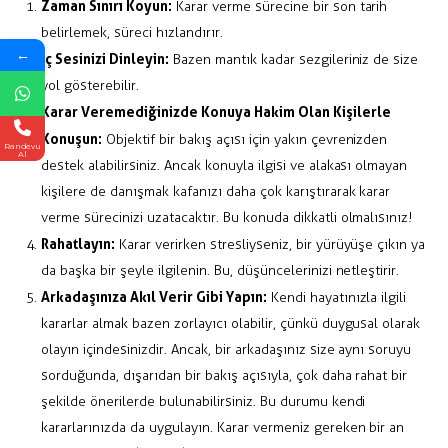
Zaman Sınırı Koyun:
Karar verme sürecine bir son tarih
belirlemek, süreci hızlandırır.
←
İç Sesinizi Dinleyin:
Bazen mantık kadar sezgileriniz de size
yol gösterebilir.
Karar Veremediğinizde Konuya Hakim Olan Kişilerle
Konuşun:
Objektif bir bakış açısı için yakın çevrenizden
Randevu
Al
destek alabilirsiniz. Ancak konuyla ilgisi ve alakası olmayan
kişilere de danışmak kafanızı daha çok karıştırarak karar
verme sürecinizi uzatacaktır. Bu konuda dikkatli olmalısınız!
Rahatlayın:
Karar verirken stresliyseniz, bir yürüyüşe çıkın ya
da başka bir şeyle ilgilenin. Bu, düşüncelerinizi netleştirir.
Arkadaşınıza Akıl Verir Gibi Yapın:
Kendi hayatınızla ilgili
kararlar almak bazen zorlayıcı olabilir, çünkü duygusal olarak
olayın içindesinizdir. Ancak, bir arkadaşınız size aynı soruyu
sorduğunda, dışarıdan bir bakış açısıyla, çok daha rahat bir
şekilde önerilerde bulunabilirsiniz. Bu durumu kendi
kararlarınızda da uygulayın. Karar vermeniz gereken bir an