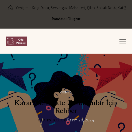
Yenişehir Koşu Yolu, Servergazi Mahallesi, Çilek Sokak No:4, Kat:3
Randevu Oluştur
GENEL
Karar Vermekte Zorlananlar İçin
Rehber
ODA PSIKOLOJI
Kasım 20, 2024