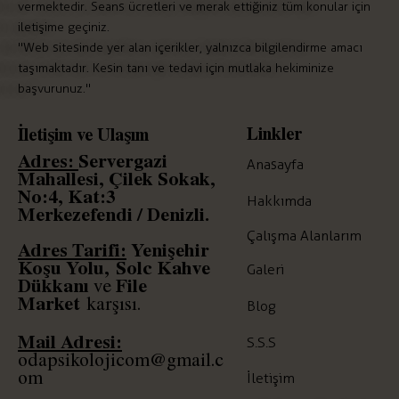
vermektedir. Seans ücretleri ve merak ettiğiniz tüm konular için
iletişime geçiniz.
"Web sitesinde yer alan içerikler, yalnızca bilgilendirme amacı
taşımaktadır. Kesin tanı ve tedavi için mutlaka hekiminize
başvurunuz."
Linkler
İletişim ve Ulaşım
Adres:
Servergazi
Anasayfa
Mahallesi, Çilek Sokak,
No:4, Kat:3
Hakkımda
Merkezefendi / Denizli.
Çalışma Alanlarım
Adres Tarifi:
Yenişehir
Koşu Yolu,
Solc
Kahve
Galeri
Dükkanı
File
ve
Market
karşısı.
Blog
Mail Adresi:
S.S.S
odapsikolojicom@gmail.c
om
İletişim