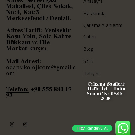
Anasayfa
Mahallesi, Çilek Sokak,
No:4, Kat:3
Hakkımda
Merkezefendi / Denizli.
Çalışma Alanlarım
Adres Tarifi:
Yenişehir
Koşu Yolu,
Solc
Kahve
Galeri
Dükkanı
File
ve
Market
karşısı.
Blog
Mail Adresi:
S.S.S
odapsikolojicom@gmail.c
om
İletişim
Çalışma Saatleri:
Telefon:
+90
555 880 17
Hafta İçi - Hafta
Sonu(Cts) 09.00 -
93
20.00
Hızlı Randevu Al