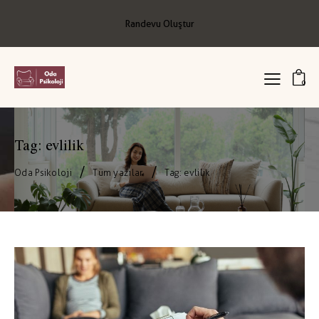
Randevu Oluştur
0
Tag: evlilik
Oda Psikoloji
Tüm yazılar
Tag: evlilik