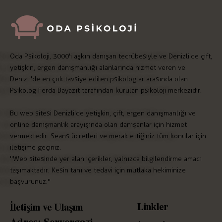
Oda Psikoloji, 3000'i aşkın danışan tecrübesiyle ve Denizli'de çift,
yetişkin, ergen danışmanlığı alanlarında hizmet veren ve
Denizli'de en çok tavsiye edilen psikologlar arasında olan
Psikolog Ferda Bayazıt tarafından kurulan psikoloji merkezidir.
Bu web sitesi Denizli'de yetişkin, çift, ergen danışmanlığı ve
online danışmanlık arayışında olan danışanlar için hizmet
vermektedir. Seans ücretleri ve merak ettiğiniz tüm konular için
iletişime geçiniz.
"Web sitesinde yer alan içerikler, yalnızca bilgilendirme amacı
taşımaktadır. Kesin tanı ve tedavi için mutlaka hekiminize
başvurunuz."
Linkler
İletişim ve Ulaşım
Adres:
Servergazi