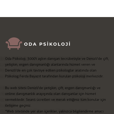
Oda Psikoloji, 3000'i aşkın danışan tecrübesiyle ve Denizli'de çift,
yetişkin, ergen danışmanlığı alanlarında hizmet veren ve
Denizli'de en çok tavsiye edilen psikologlar arasında olan
Psikolog Ferda Bayazıt tarafından kurulan psikoloji merkezidir.
Bu web sitesi Denizli'de yetişkin, çift, ergen danışmanlığı ve
online danışmanlık arayışında olan danışanlar için hizmet
vermektedir. Seans ücretleri ve merak ettiğiniz tüm konular için
iletişime geçiniz.
"Web sitesinde yer alan içerikler, yalnızca bilgilendirme amacı