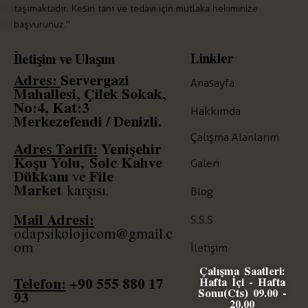
taşımaktadır. Kesin tanı ve tedavi için mutlaka hekiminize
başvurunuz."
Linkler
İletişim ve Ulaşım
Adres:
Servergazi
Anasayfa
Mahallesi, Çilek Sokak,
No:4, Kat:3
Hakkımda
Merkezefendi / Denizli.
Çalışma Alanlarım
Adres Tarifi:
Yenişehir
Koşu Yolu,
Solc
Kahve
Galeri
Dükkanı
File
ve
Market
karşısı.
Blog
Mail Adresi:
S.S.S
odapsikolojicom@gmail.c
om
İletişim
Çalışma Saatleri:
Telefon:
+90
555 880 17
Hafta İçi - Hafta
Sonu(Cts) 09.00 -
93
20.00