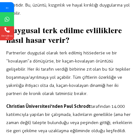
işaretidir. Bu, üzüntü, kızgınlık ve hayal kırıklığı duygularına yol
←
açabilir.
Duygusal terk edilme evliliklere
nasıl hasar verir?
Randevu
Al
Partnerler duygusal olarak terk edilmiş hissederse ve bir
“kovalayan”a dönüşürse, bir kaçan-kovalayan örüntüsü
gelişebilir. Her iki tarafın verdiği birbirine zıt olan bu tür tepkiler
boşanmaya/ayrılmaya yol açabilir. Tüm çiftlerin özerkliğe ve
yakınlığa ihtiyacı olsa da, kaçan-kovalayan dinamiği her iki
partneri de kronik olarak tatminsiz bırakır.
Christian Üniversitesi’nden Paul Schrodt
tarafından 14.000
katılımcıyla yapılan bir çalışmada , kadınların genellikle (ama her
zaman değil) talepte bulunduğu veya peşinden gittiği, erkeklerin
ise geri çekilme veya uzaklaşma eğiliminde olduğu keşfedildi.