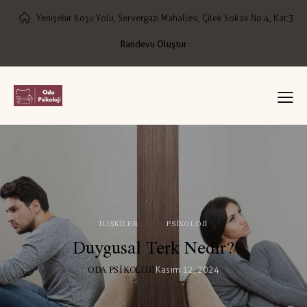
Yenişehir Koşu Yolu, Servergazi Mahallesi, Çilek Sokak No:4, Kat:3
Randevu Oluştur
İLIŞKILER
PSIKOLOJI
Duygusal Terk Nedir?
ODA PSIKOLOJI
Kasım 12, 2024