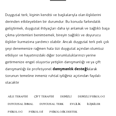
Duygusal terk, kişinin kendisi ve başkalarıyla olan ilişkilerini
derinden etkileyebilen bir durumdur. Bu konuda farkındalık
geliştirmek, duygusal ihtiyaçları daha iyi anlamak ve sağlıklı başa
çıkma yöntemleri benimsemek, bireyin sağlıklı ve doyurucu
ilişkiler kurmasına yardımcı olabilir. Ancak duygusal terk pek çok
şeyi denemenize rağmen hala sizi duygusal açından olumsuz
etkiliyor ve hayatınızdaki diğer sorumluluklarınızı yerine
getirmenize engel oluyorsa
yetişkin d
anışmanlığı ve ya
çift
danışmanlık desteği
d
anışmanlığı ile profesyonel
alarak
sorunun temeline inmeniz ruhsal iyiliğiniz açısından faydalı
olacaktır
AILE TERAPISI
ÇIFT TERAPISI
DENIZLI
DENIZLI PSIKOLOG
DUYGUSAL IHMAL
DUYGUSAL TERK
EVLILIK
ILIŞKILER
PSIKOLOG
PSIKOLOJI
PSIKOLOJIK DESTEK